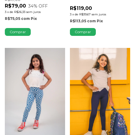
R$79,00
34
% OFF
R$119,00
3
x
de
R$26,33
sem juros
3
x
de
R$39,67
sem juros
R$75,05
com
Pix
R$113,05
com
Pix
Comprar
Comprar