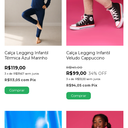
Calça Legging Infantil
Calça Legging Infantil
Veludo Cappuccino
Térmica Azul Marinho
R$149,00
R$119,00
R$99,00
34
% OFF
3
x
de
R$39,67
sem juros
3
x
de
R$33,00
sem juros
R$113,05
com
Pix
R$94,05
com
Pix
Comprar
Comprar