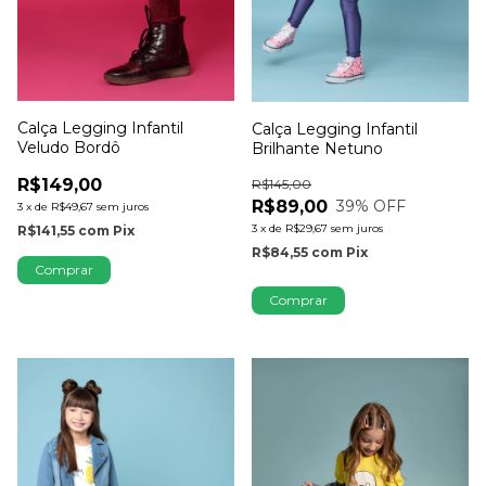
Calça Legging Infantil
Calça Legging Infantil
Veludo Bordô
Brilhante Netuno
R$149,00
R$145,00
R$89,00
39
% OFF
3
x
de
R$49,67
sem juros
3
x
de
R$29,67
sem juros
R$141,55
com
Pix
R$84,55
com
Pix
Comprar
Comprar