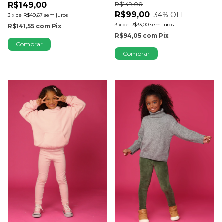
R$149,00
R$149,00
R$99,00
34
% OFF
3
x
de
R$49,67
sem juros
3
x
de
R$33,00
sem juros
R$141,55
com
Pix
R$94,05
com
Pix
Comprar
Comprar