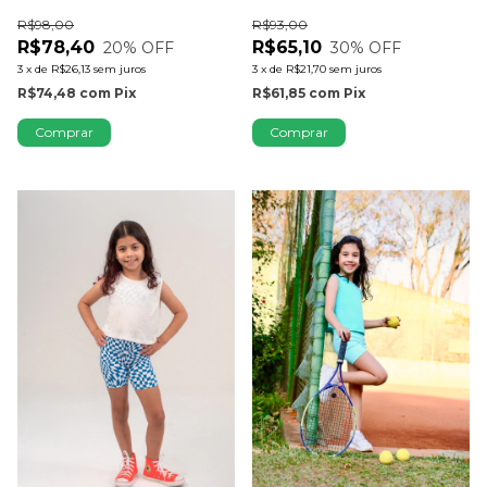
R$98,00
R$93,00
R$78,40
R$65,10
20
% OFF
30
% OFF
3
x
de
R$26,13
sem juros
3
x
de
R$21,70
sem juros
R$74,48
com
Pix
R$61,85
com
Pix
Comprar
Comprar