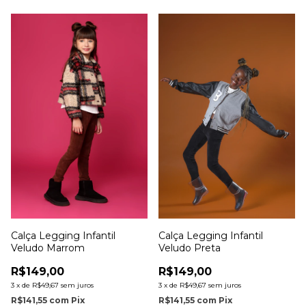
Calça Legging Infantil
Calça Legging Infantil
Veludo Marrom
Veludo Preta
R$149,00
R$149,00
3
x
de
R$49,67
sem juros
3
x
de
R$49,67
sem juros
R$141,55
com
Pix
R$141,55
com
Pix