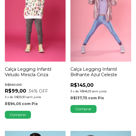
Calça Legging Infantil
Calça Legging Infantil
Veludo Mescla Cinza
Brilhante Azul Celeste
R$149,00
R$145,00
R$99,00
34
% OFF
3
x
de
R$48,33
sem juros
3
x
de
R$33,00
sem juros
R$137,75
com
Pix
R$94,05
com
Pix
Comprar
Comprar