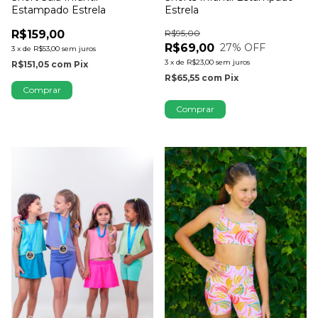
Estampado Estrela
Estrela
R$159,00
R$95,00
R$69,00
27
% OFF
3
x
de
R$53,00
sem juros
3
x
de
R$23,00
sem juros
R$151,05
com
Pix
R$65,55
com
Pix
Comprar
Comprar