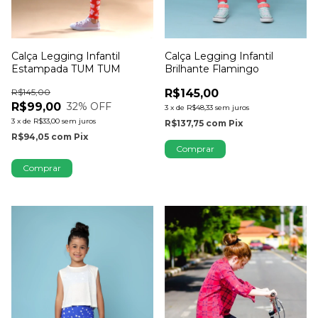
Calça Legging Infantil
Calça Legging Infantil
Estampada TUM TUM
Brilhante Flamingo
R$145,00
R$145,00
R$99,00
32
% OFF
3
x
de
R$48,33
sem juros
3
x
de
R$33,00
sem juros
R$137,75
com
Pix
R$94,05
com
Pix
Comprar
Comprar