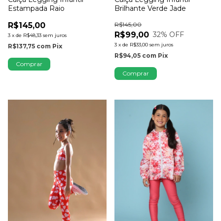
Brilhante Verde Jade
Estampada Raio
R$145,00
R$145,00
R$99,00
32
% OFF
3
x
de
R$48,33
sem juros
3
x
de
R$33,00
sem juros
R$137,75
com
Pix
R$94,05
com
Pix
Comprar
Comprar