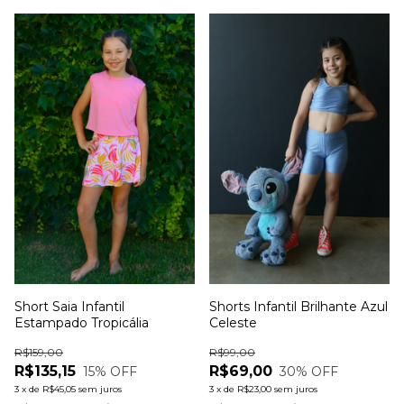
Short Saia Infantil
Shorts Infantil Brilhante Azul
Estampado Tropicália
Celeste
R$159,00
R$99,00
R$135,15
R$69,00
15
% OFF
30
% OFF
3
x
de
R$45,05
sem juros
3
x
de
R$23,00
sem juros