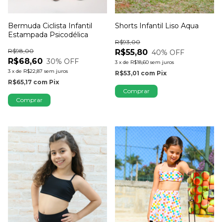
Shorts Infantil Liso Aqua
Bermuda Ciclista Infantil
Estampada Psicodélica
R$93,00
R$98,00
R$55,80
40
% OFF
R$68,60
30
% OFF
3
x
de
R$18,60
sem juros
3
x
de
R$22,87
sem juros
R$53,01
com
Pix
R$65,17
com
Pix
Comprar
Comprar