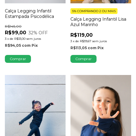
Calça Legging Infantil
5%
COMPRANDO 2 OU MAIS
Estampada Psicodélica
Calça Legging Infantil Lisa
Azul Marinho
R$145,00
R$99,00
32
% OFF
R$119,00
3
x
de
R$33,00
sem juros
3
x
de
R$39,67
sem juros
R$94,05
com
Pix
R$113,05
com
Pix
Comprar
Comprar