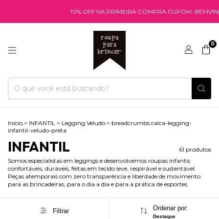
10% OFF NA PRIMEIRA COMPRA CUPOM: BEMVINDA
FRETE FIX
0
Início
>
INFANTIL
>
Legging Veludo
>
breadcrumbs.calca-legging-
infantil-veludo-preta
INFANTIL
61 produtos
Somos especialistas em leggings e desenvolvemos roupas infantis
confortáveis, duráveis, feitas em tecido leve, respirável e sustentável.
Peças atemporais com zero transparência e liberdade de movimento
para as brincadeiras, para o dia a dia e para a prática de esportes.
Ordenar por:
Filtrar
Destaque