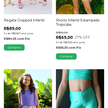
Regata Cropped Infantil
Shorts Infantil Estampado
Tropicália
R$89,00
R$95,00
3
x
de
R$29,67
sem juros
R$69,00
27
% OFF
R$84,55
com
Pix
3
x
de
R$23,00
sem juros
Comprar
R$65,55
com
Pix
Comprar