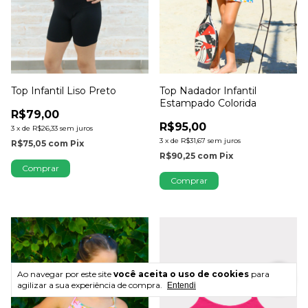
Top Infantil Liso Preto
Top Nadador Infantil
Estampado Colorida
R$79,00
R$95,00
3
x
de
R$26,33
sem juros
3
x
de
R$31,67
sem juros
R$75,05
com
Pix
R$90,25
com
Pix
Comprar
Comprar
Ao navegar por este site
você aceita o uso de cookies
para
agilizar a sua experiência de compra.
Entendi