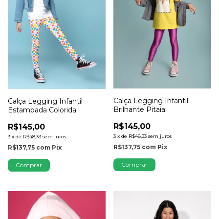
Calça Legging Infantil
Calça Legging Infantil
Brilhante Pitaia
Estampada Colorida
R$145,00
R$145,00
3
x
de
R$48,33
sem juros
3
x
de
R$48,33
sem juros
R$137,75
com
Pix
R$137,75
com
Pix
Comprar
Comprar