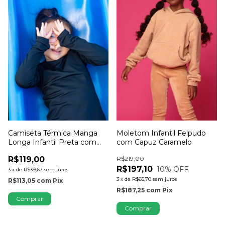
Camiseta Térmica Manga
Moletom Infantil Felpudo
Longa Infantil Preta com
com Capuz Caramelo
Dedinho
R$119,00
R$219,00
R$197,10
10
% OFF
3
x
de
R$39,67
sem juros
3
x
de
R$65,70
sem juros
R$113,05
com
Pix
R$187,25
com
Pix
Comprar
Comprar