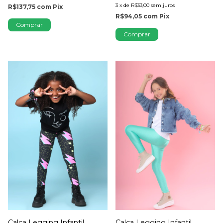
3
x
de
R$33,00
sem juros
R$137,75
com
Pix
R$94,05
com
Pix
Comprar
Comprar
Calça Legging Infantil
Calça Legging Infantil