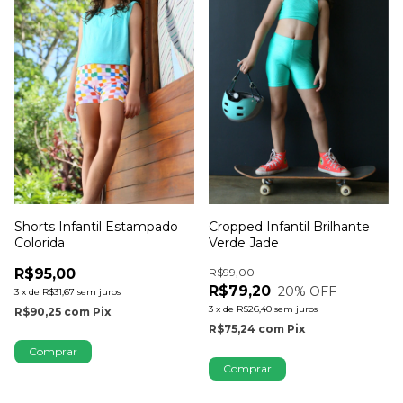
Shorts Infantil Estampado
Cropped Infantil Brilhante
Colorida
Verde Jade
R$95,00
R$99,00
R$79,20
20
% OFF
3
x
de
R$31,67
sem juros
3
x
de
R$26,40
sem juros
R$90,25
com
Pix
R$75,24
com
Pix
Comprar
Comprar