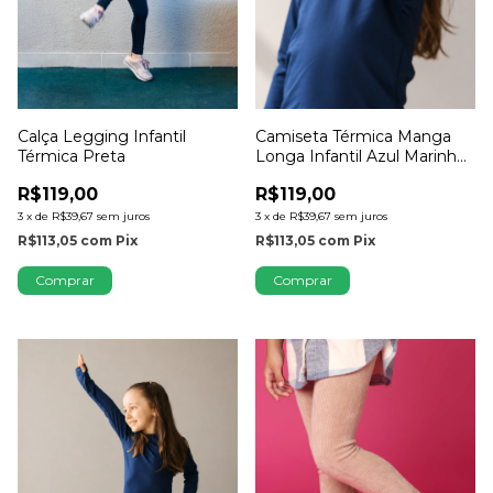
Calça Legging Infantil
Camiseta Térmica Manga
Térmica Preta
Longa Infantil Azul Marinho
com Dedinho
R$119,00
R$119,00
3
x
de
R$39,67
sem juros
3
x
de
R$39,67
sem juros
R$113,05
com
Pix
R$113,05
com
Pix
Comprar
Comprar