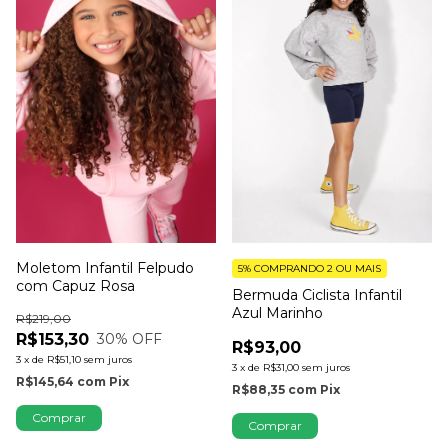
Moletom Infantil Felpudo
5%
COMPRANDO 2 OU MAIS
com Capuz Rosa
Bermuda Ciclista Infantil
Azul Marinho
R$219,00
R$153,30
30
% OFF
R$93,00
3
x
de
R$51,10
sem juros
3
x
de
R$31,00
sem juros
R$145,64
com
Pix
R$88,35
com
Pix
Comprar
Comprar