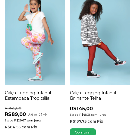
Calça Legging Infantil
Calça Legging Infantil
Estampada Tropicália
Brilhante Telha
R$145,00
R$145,00
R$89,00
39
% OFF
3
x
de
R$48,33
sem juros
3
x
de
R$29,67
sem juros
R$137,75
com
Pix
R$84,55
com
Pix
Comprar