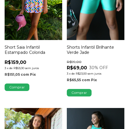
Short Saia Infantil
Shorts Infantil Brilhante
Estampado Colorida
Verde Jade
R$159,00
R$99,00
R$69,00
30
% OFF
3
x
de
R$53,00
sem juros
3
x
de
R$23,00
sem juros
R$151,05
com
Pix
R$65,55
com
Pix
Comprar
Comprar