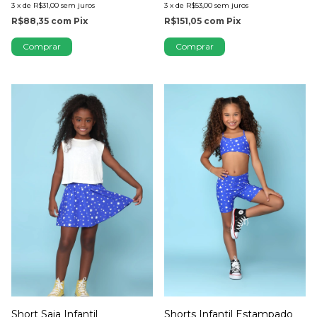
3
x
de
R$31,00
sem juros
3
x
de
R$53,00
sem juros
R$88,35
com
Pix
R$151,05
com
Pix
Comprar
Comprar
Short Saia Infantil
Shorts Infantil Estampado