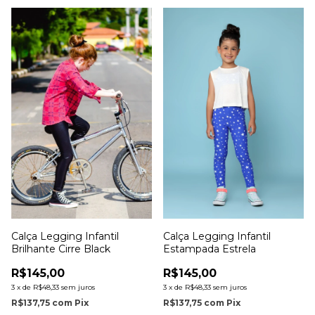
Calça Legging Infantil
Calça Legging Infantil
Estampada Estrela
Brilhante Cirre Black
R$145,00
R$145,00
3
x
de
R$48,33
sem juros
3
x
de
R$48,33
sem juros
R$137,75
com
Pix
R$137,75
com
Pix