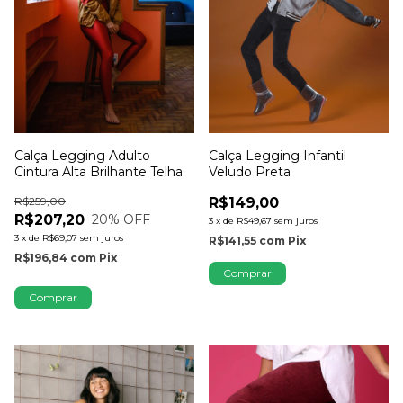
Calça Legging Adulto
Calça Legging Infantil
Cintura Alta Brilhante Telha
Veludo Preta
R$259,00
R$149,00
R$207,20
20
% OFF
3
x
de
R$49,67
sem juros
3
x
de
R$69,07
sem juros
R$141,55
com
Pix
R$196,84
com
Pix
Comprar
Comprar