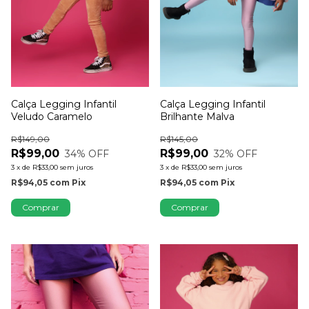
Calça Legging Infantil
Calça Legging Infantil
Veludo Caramelo
Brilhante Malva
R$149,00
R$145,00
R$99,00
R$99,00
34
% OFF
32
% OFF
3
x
de
R$33,00
sem juros
3
x
de
R$33,00
sem juros
R$94,05
com
Pix
R$94,05
com
Pix
Comprar
Comprar