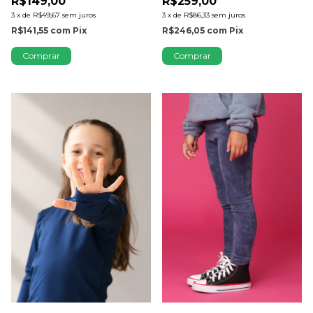
R$149,00
R$259,00
3
x
de
R$49,67
sem juros
3
x
de
R$86,33
sem juros
R$141,55
com
Pix
R$246,05
com
Pix
Comprar
Comprar