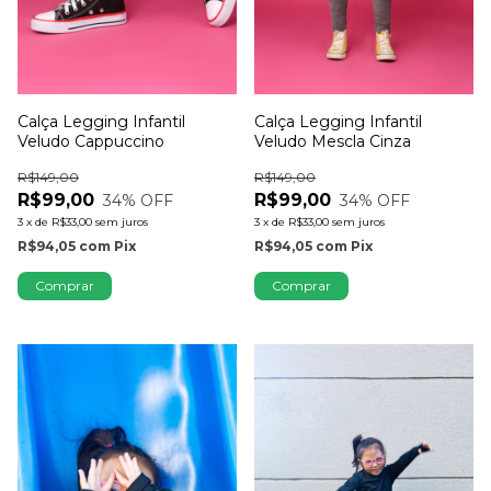
Calça Legging Infantil
Calça Legging Infantil
Veludo Cappuccino
Veludo Mescla Cinza
R$149,00
R$149,00
R$99,00
R$99,00
34
% OFF
34
% OFF
3
x
de
R$33,00
sem juros
3
x
de
R$33,00
sem juros
R$94,05
com
Pix
R$94,05
com
Pix
Comprar
Comprar