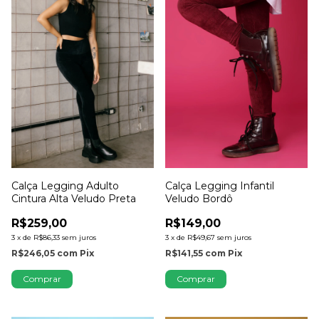
Calça Legging Infantil
Calça Legging Adulto
Veludo Bordô
Cintura Alta Veludo Preta
R$149,00
R$259,00
3
x
de
R$49,67
sem juros
3
x
de
R$86,33
sem juros
R$141,55
com
Pix
R$246,05
com
Pix
Comprar
Comprar