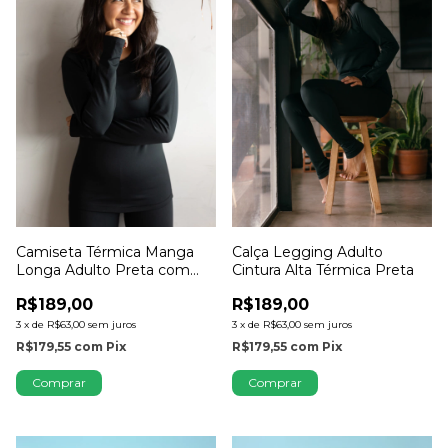
Camiseta Térmica Manga
Calça Legging Adulto
Longa Adulto Preta com
Cintura Alta Térmica Preta
Dedinho
R$189,00
R$189,00
3
x
de
R$63,00
sem juros
3
x
de
R$63,00
sem juros
R$179,55
com
Pix
R$179,55
com
Pix
Comprar
Comprar