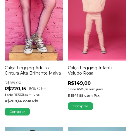
Calça Legging Adulto
Calça Legging Infantil
Cintura Alta Brilhante Malva
Veludo Rosa
R$259,00
R$149,00
R$220,15
15
% OFF
3
x
de
R$49,67
sem juros
3
x
de
R$73,38
sem juros
R$141,55
com
Pix
R$209,14
com
Pix
Comprar
Comprar