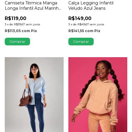
Calça Legging Infantil
Camiseta Térmica Manga
Veludo Azul Jeans
Longa Infantil Azul Marinho
com Dedinho
R$149,00
R$119,00
3
x
de
R$49,67
sem juros
3
x
de
R$39,67
sem juros
R$141,55
com
Pix
R$113,05
com
Pix
Comprar
Comprar