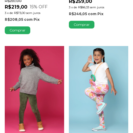
R$259,00
R$259,00
R$219,00
15
% OFF
3
x
de
R$86,33
sem juros
3
x
de
R$73,00
sem juros
R$246,05
com
Pix
R$208,05
com
Pix
Comprar
Comprar