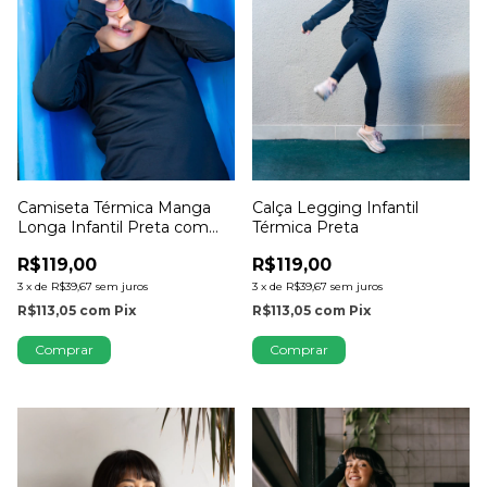
Camiseta Térmica Manga
Calça Legging Infantil
Longa Infantil Preta com
Térmica Preta
Dedinho
R$119,00
R$119,00
3
x
de
R$39,67
sem juros
3
x
de
R$39,67
sem juros
R$113,05
com
Pix
R$113,05
com
Pix
Comprar
Comprar