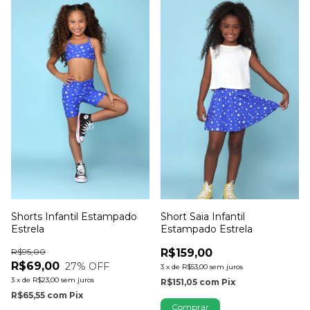
Shorts Infantil Estampado
Short Saia Infantil
Estrela
Estampado Estrela
R$95,00
R$159,00
R$69,00
27
% OFF
3
x
de
R$53,00
sem juros
3
x
de
R$23,00
sem juros
R$151,05
com
Pix
R$65,55
com
Pix
Comprar