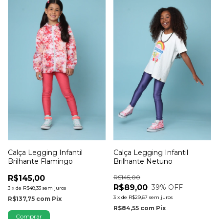
Calça Legging Infantil
Calça Legging Infantil
Brilhante Flamingo
Brilhante Netuno
R$145,00
R$145,00
R$89,00
39
% OFF
3
x
de
R$48,33
sem juros
3
x
de
R$29,67
sem juros
R$137,75
com
Pix
R$84,55
com
Pix
Comprar