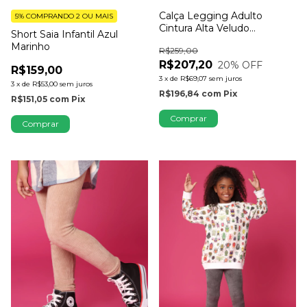
Calça Legging Adulto
5%
COMPRANDO 2 OU MAIS
Cintura Alta Veludo
Short Saia Infantil Azul
Cappuccino
Marinho
R$259,00
R$207,20
20
% OFF
R$159,00
3
x
de
R$69,07
sem juros
3
x
de
R$53,00
sem juros
R$196,84
com
Pix
R$151,05
com
Pix
Comprar
Comprar