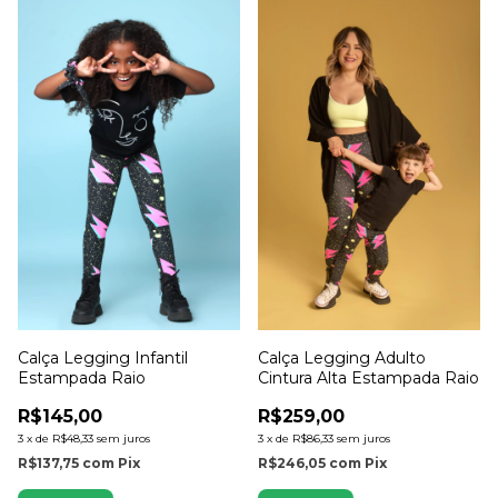
Calça Legging Infantil
Calça Legging Adulto
Estampada Raio
Cintura Alta Estampada Raio
R$145,00
R$259,00
3
x
de
R$48,33
sem juros
3
x
de
R$86,33
sem juros
R$137,75
com
Pix
R$246,05
com
Pix