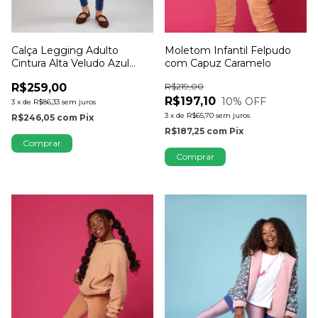
Calça Legging Adulto
Moletom Infantil Felpudo
Cintura Alta Veludo Azul
com Capuz Caramelo
Jeans
R$259,00
R$219,00
R$197,10
10
% OFF
3
x
de
R$86,33
sem juros
3
x
de
R$65,70
sem juros
R$246,05
com
Pix
R$187,25
com
Pix
Comprar
Comprar