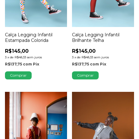
Calça Legging Infantil
Calça Legging Infantil
Estampada Colorida
Brilhante Telha
R$145,00
R$145,00
3
x
de
R$48,33
sem juros
3
x
de
R$48,33
sem juros
R$137,75
com
Pix
R$137,75
com
Pix
Comprar
Comprar