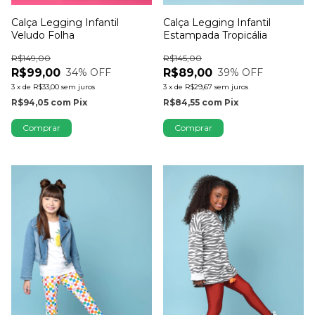
Calça Legging Infantil
Calça Legging Infantil
Veludo Folha
Estampada Tropicália
R$149,00
R$145,00
R$99,00
R$89,00
34
% OFF
39
% OFF
3
x
de
R$33,00
sem juros
3
x
de
R$29,67
sem juros
R$94,05
com
Pix
R$84,55
com
Pix
Comprar
Comprar